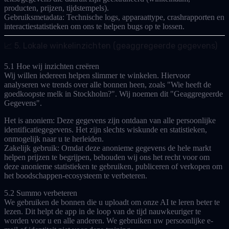
producten, prijzen, tijdstempels).
Gebruiksmetadata:
Technische logs, apparaattype, crashrapporten en
interactiestatistieken om ons te helpen bugs op te lossen.
📈 5. Lokale winkelinzichten (geaggregeerde gegevens)
5.1 Hoe wij inzichten creëren
Wij willen iedereen helpen slimmer te winkelen. Hiervoor
analyseren we trends over alle bonnen heen, zoals "Wie heeft de
goedkoopste melk in Stockholm?". Wij noemen dit "Geaggregeerde
Gegevens".
Het is anoniem:
Deze gegevens zijn ontdaan van alle persoonlijke
identificatiegegevens. Het zijn slechts wiskunde en statistieken,
onmogelijk naar u te herleiden.
Zakelijk gebruik:
Omdat deze anonieme gegevens de hele markt
helpen prijzen te begrijpen, behouden wij ons het recht voor om
deze
anonieme
statistieken te gebruiken, publiceren of verkopen om
het boodschappen-ecosysteem te verbeteren.
5.2 Summo verbeteren
We gebruiken de bonnen die u uploadt om onze AI te leren beter te
lezen. Dit helpt de app in de loop van de tijd nauwkeuriger te
worden voor u en alle anderen. We gebruiken uw persoonlijke e-