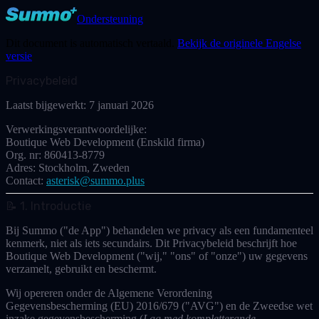
Ondersteuning
Dit document is automatisch vertaald.
Bekijk de originele Engelse
versie
Privacybeleid
Laatst bijgewerkt:
7 januari 2026
Verwerkingsverantwoordelijke:
Boutique Web Development (Enskild firma)
Org. nr:
860413-8779
Adres:
Stockholm, Zweden
Contact:
asterisk@summo.plus
📝 1. Introductie
Bij Summo ("de App") behandelen we privacy als een fundamenteel
kenmerk, niet als iets secundairs. Dit Privacybeleid beschrijft hoe
Boutique Web Development
("wij," "ons" of "onze") uw gegevens
verzamelt, gebruikt en beschermt.
Wij opereren onder de
Algemene Verordening
Gegevensbescherming (EU) 2016/679 ("AVG")
en de Zweedse wet
inzake gegevensbescherming (
Lag med kompletterande