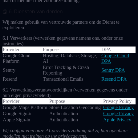
mail of identiteit
niet
voor deze training.
🤖 6. Diensten van derden
Wij maken gebruik van vertrouwde partners om de Dienst te
exploiteren.
6.1 Verwerkers
(verwerken gegevens namens ons, onder onze
instructies)
Provider
Purpose
DPA
Google Cloud
Hosting, Database, Storage,
Google Cloud
Platform
AI
DPA
Error Tracking & Crash
Sentry
Sentry DPA
Reporting
Resend
Transactional Emails
Resend DPA
6.2 Verwerkingsverantwoordelijken
(verwerken gegevens onder
hun eigen privacybeleid)
Provider
Purpose
Privacy Policy
Google Maps Platform
Store Location Geocoding
Google Privacy
Google Sign-in
Authentication
Google Privacy
Apple Sign-in
Authentication
Apple Privacy
Wij configureren onze AI-providers zodanig dat zij hun openbare
modellen niet trainen op uw privégegevens.