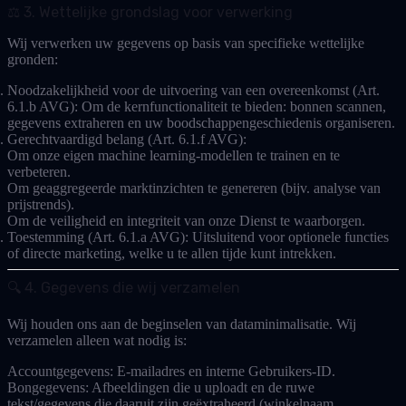
⚖️ 3. Wettelijke grondslag voor verwerking
Wij verwerken uw gegevens op basis van specifieke wettelijke
gronden:
Noodzakelijkheid voor de uitvoering van een overeenkomst (Art.
6.1.b AVG):
Om de kernfunctionaliteit te bieden: bonnen scannen,
gegevens extraheren en uw boodschappengeschiedenis organiseren.
Gerechtvaardigd belang (Art. 6.1.f AVG):
Om onze eigen machine learning-modellen te trainen en te
verbeteren.
Om geaggregeerde marktinzichten te genereren (bijv. analyse van
prijstrends).
Om de veiligheid en integriteit van onze Dienst te waarborgen.
Toestemming (Art. 6.1.a AVG):
Uitsluitend voor optionele functies
of directe marketing, welke u te allen tijde kunt intrekken.
🔍 4. Gegevens die wij verzamelen
Wij houden ons aan de beginselen van dataminimalisatie. Wij
verzamelen alleen wat nodig is:
Accountgegevens:
E-mailadres en interne Gebruikers-ID.
Bongegevens:
Afbeeldingen die u uploadt en de ruwe
tekst/gegevens die daaruit zijn geëxtraheerd (winkelnaam,