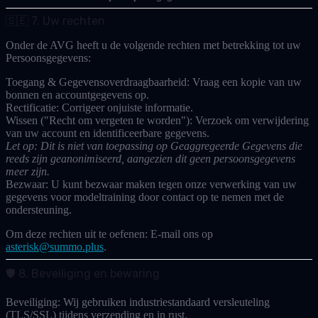
🇸🇪 7. Uw rechten
Onder de AVG heeft u de volgende rechten met betrekking tot uw
Persoonsgegevens
:
Toegang & Gegevensoverdraagbaarheid:
Vraag een kopie van uw
bonnen en accountgegevens op.
Rectificatie:
Corrigeer onjuiste informatie.
Wissen ("Recht om vergeten te worden"):
Verzoek om verwijdering
van uw account en identificeerbare gegevens.
Let op: Dit is niet van toepassing op Geaggregeerde Gegevens die
reeds zijn geanonimiseerd, aangezien dit geen persoonsgegevens
meer zijn.
Bezwaar:
U kunt bezwaar maken tegen onze verwerking van uw
gegevens voor modeltraining door contact op te nemen met de
ondersteuning.
Om deze rechten uit te oefenen:
E-mail ons op
asterisk@summo.plus
.
🛡️ 8. Beveiliging en bewaring
Beveiliging:
Wij gebruiken industriestandaard versleuteling
(TLS/SSL) tijdens verzending en in rust.