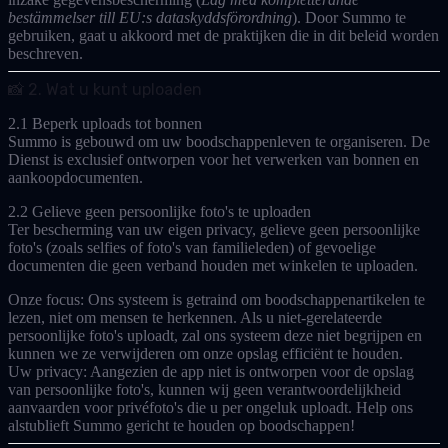
bestämmelser till EU:s dataskyddsförordning
). Door Summo te
gebruiken, gaat u akkoord met de praktijken die in dit beleid worden
beschreven.
📸 2. Wat u kunt uploaden
2.1 Beperk uploads tot bonnen
Summo is gebouwd om uw boodschappenleven te organiseren. De
Dienst is exclusief ontworpen voor het verwerken van
bonnen en
aankoopdocumenten
.
2.2 Gelieve geen persoonlijke foto's te uploaden
Ter bescherming van uw eigen privacy, gelieve
geen
persoonlijke
foto's (zoals selfies of foto's van familieleden) of gevoelige
documenten die geen verband houden met winkelen te uploaden.
Onze focus:
Ons systeem is getraind om boodschappenartikelen te
lezen, niet om mensen te herkennen. Als u niet-gerelateerde
persoonlijke foto's uploadt, zal ons systeem deze niet begrijpen en
kunnen we ze verwijderen om onze opslag efficiënt te houden.
Uw privacy:
Aangezien de app niet is ontworpen voor de opslag
van persoonlijke foto's, kunnen wij geen verantwoordelijkheid
aanvaarden voor privéfoto's die u per ongeluk uploadt. Help ons
alstublieft Summo gericht te houden op boodschappen!