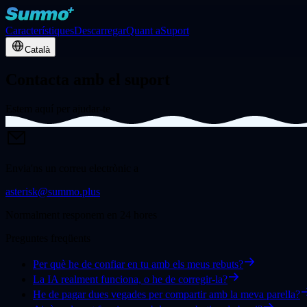
Característiques
Descarregar
Quant a
Suport
Català
Contacta amb el suport
Estem aquí per ajudar-te
Envia'ns un correu electrònic a
asterisk@summo.plus
Normalment responem en 24 hores
Preguntes freqüents
Per què he de confiar en tu amb els meus rebuts?
La IA realment funciona, o he de corregir-la?
He de pagar dues vegades per compartir amb la meva parella?