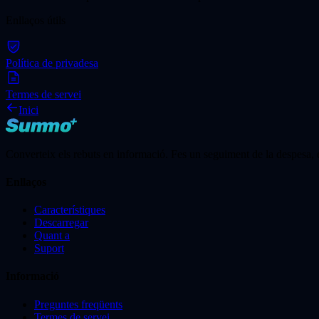
Enllaços útils
Política de privadesa
Termes de servei
Inici
Converteix els rebuts en informació. Fes un seguiment de la despesa, en
Enllaços
Característiques
Descarregar
Quant a
Suport
Informació
Preguntes freqüents
Termes de servei