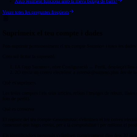
Això realment funciona amb la meva botiga de barri?
Veure totes les preguntes freqüents
Suprimeix el teu compte i dades
Pots suprimir permanentment el teu compte Summo+ i totes les dad
Com sol·licitar la supressió
1
A l'app Summo+, obre Configuració → Perfil, desplaça't fins a
2
O envia un correu electrònic a asterisk@summo.plus des de la 
Què es suprimeix
Les teves compres i els seus articles, rebuts i imatges de rebuts, llistes
foto de perfil).
Què es conserva
El registre del teu compte s'anonimitza: s'eliminen el teu correu electrò
comentari que hagis enviat, per a la comptabilitat i per millorar el 
Els identificadors personals s'eliminen completament dins dels 30 dies p