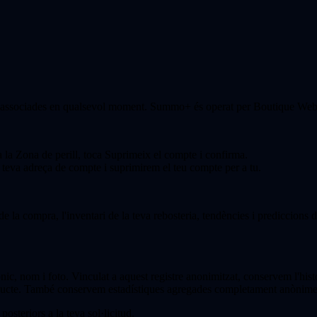
es associades en qualsevol moment. Summo+ és operat per Boutique We
 la Zona de perill, toca Suprimeix el compte i confirma.
teva adreça de compte i suprimirem el teu compte per a tu.
 de la compra, l'inventari de la teva rebosteria, tendències i prediccions 
nic, nom i foto. Vinculat a aquest registre anonimitzat, conservem l'histor
producte. També conservem estadístiques agregades completament anònimes 
osteriors a la teva sol·licitud.