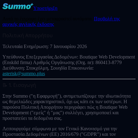
Υποστήριξη
Αυτό το έγγραφο έχει μεταφραστεί αυτόματα.
Προβολή της
αρχικής αγγλικής έκδοσης
Πολιτική Απορρήτου
Τελευταία Ενημέρωση:
7 Ιανουαρίου 2026
Υπεύθυνος Επεξεργασίας Δεδομένων:
Boutique Web Development
(Enskild firma)
Αριθμός Οργάνωσης (Org. nr):
860413-8779
Διεύθυνση:
Στοκχόλμη, Σουηδία
Επικοινωνία:
asterisk@summo.plus
📝 1. Εισαγωγή
Στην Summo ("η Εφαρμογή"), αντιμετωπίζουμε την ιδιωτικότητα
ως θεμελιώδες χαρακτηριστικό, όχι ως κάτι εκ των υστέρων. Η
παρούσα Πολιτική Απορρήτου περιγράφει πώς η
Boutique Web
Development
("εμείς" ή "μας") συλλέγει, χρησιμοποιεί και
προστατεύει τα δεδομένα σας.
Λειτουργούμε σύμφωνα με τον
Γενικό Κανονισμό για την
Προστασία Δεδομένων (ΕΕ) 2016/679 ("GDPR")
και τον