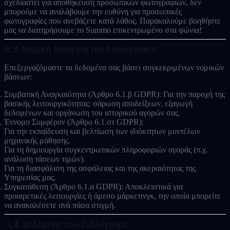
σχεδιαστεί για αποθήκευση προσωπικών φωτογραφιών, δεν
μπορούμε να αναλάβουμε την ευθύνη για προσωπικές
φωτογραφίες που ανεβάζετε κατά λάθος. Παρακαλούμε βοηθήστε
μας να διατηρήσουμε το Summo επικεντρωμένο στα ψώνια!
⚖️ 3. Νομική Βάση για την Επεξεργασία
Επεξεργαζόμαστε τα δεδομένα σας βάσει συγκεκριμένων νομικών
βάσεων:
Συμβατική Αναγκαιότητα (Άρθρο 6.1.β GDPR):
Για την παροχή της
βασικής λειτουργικότητας: σάρωση αποδείξεων, εξαγωγή
δεδομένων και οργάνωση του ιστορικού αγορών σας.
Έννομο Συμφέρον (Άρθρο 6.1.στ GDPR):
Για την εκπαίδευση και βελτίωση των ιδιόκτητων μοντέλων
μηχανικής μάθησης.
Για τη δημιουργία συγκεντρωτικών πληροφοριών αγοράς (π.χ.
ανάλυση τάσεων τιμών).
Για τη διασφάλιση της ασφάλειας και της ακεραιότητας της
Υπηρεσίας μας.
Συγκατάθεση (Άρθρο 6.1.α GDPR):
Αποκλειστικά για
προαιρετικές λειτουργίες ή άμεσο μάρκετινγκ, την οποία μπορείτε
να ανακαλέσετε ανά πάσα στιγμή.
🔍 4. Δεδομένα που Συλλέγουμε