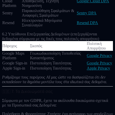
Cloud
Αποθήκευση, Τεχνητή
Google Cloud DPA
Platform
Νοημοσύνη
Παρακολούθηση Σφαλμάτων &
Sentry
Sentry DPA
Αναφορές Σφαλμάτων
Ηλεκτρονικά Μηνύματα
Resend
Resend DPA
Συναλλαγών
6.2 Υπεύθυνοι Επεξεργασίας Δεδομένων
(επεξεργάζονται
δεδομένα σύμφωνα με τις δικές τους πολιτικές απορρήτου)
Πολιτική
Πάροχος
Σκοπός
Απορρήτου
Google Maps
Γεωκωδικοποίηση Τοποθεσίας
Google Privacy
Platform
Καταστήματος
Google Sign-in
Πιστοποίηση Ταυτότητας
Google Privacy
Apple Sign-in
Πιστοποίηση Ταυτότητας
Apple Privacy
Ρυθμίζουμε τους παρόχους AI μας ώστε να διασφαλίζεται ότι δεν
εκπαιδεύουν τα δημόσια μοντέλα τους στα ιδιωτικά σας δεδομένα.
🇸🇪 7. Τα Δικαιώματά σας
Σύμφωνα με τον GDPR, έχετε τα ακόλουθα δικαιώματα σχετικά
με τα
Προσωπικά σας Δεδομένα
:
Πρόσβαση & Φορητότητα:
Ζητήστε ένα αντίγραφο των αποδείξεων