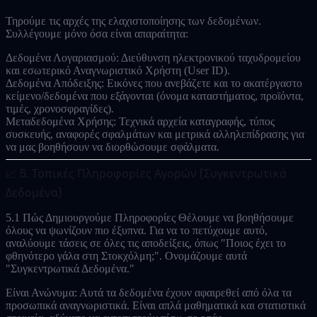
Τηρούμε τις αρχές της ελαχιστοποίησης των δεδομένων.
Συλλέγουμε μόνο όσα είναι απαραίτητα:
Δεδομένα Λογαριασμού:
Διεύθυνση ηλεκτρονικού ταχυδρομείου
και εσωτερικό Αναγνωριστικό Χρήστη (User ID).
Δεδομένα Απόδειξης:
Εικόνες που ανεβάζετε και το ακατέργαστο
κείμενο/δεδομένα που εξάγονται (όνομα καταστήματος, προϊόντα,
τιμές, χρονοσφραγίδες).
Μεταδεδομένα Χρήσης:
Τεχνικά αρχεία καταγραφής, τύπος
συσκευής, αναφορές σφαλμάτων και μετρικά αλληλεπίδρασης για
να μας βοηθήσουν να διορθώσουμε σφάλματα.
📈 5. Τοπικές Πληροφορίες Αγορών (Συγκεντρωτικά
Δεδομένα)
5.1 Πώς Δημιουργούμε Πληροφορίες
Θέλουμε να βοηθήσουμε
όλους να ψωνίζουν πιο έξυπνα. Για να το πετύχουμε αυτό,
αναλύουμε τάσεις σε όλες τις αποδείξεις, όπως "Ποιος έχει το
φθηνότερο γάλα στη Στοκχόλμη;". Ονομάζουμε αυτά
"Συγκεντρωτικά Δεδομένα."
Είναι Ανώνυμα:
Αυτά τα δεδομένα έχουν αφαιρεθεί από όλα τα
προσωπικά αναγνωριστικά. Είναι απλά μαθηματικά και στατιστικά