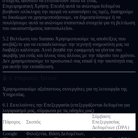
στοιχεία, αδύνατο να εντοπιστούν πίσω σε εσάς.
Επιχειρηματική Χρήση:
Επειδή αυτά τα ανώνυμα δεδομένα
βοηθούν ολόκληρη την αγορά να κατανοήσει τις τιμές, διατηρούμε
το δικαίωμα να χρησιμοποιήσουμε, να δημοσιεύσουμε ή να
πουλήσουμε αυτά τα
ανώνυμα
στατιστικά στοιχεία για τη βελτίωση
του οικοσυστήματος παντοπωλείου.
5.2 Βελτίωση του Summo
Χρησιμοποιούμε τις αποδείξεις που
ανεβάζετε για να εκπαιδεύσουμε την τεχνητή νοημοσύνη μας να
διαβάζει καλύτερα. Αυτό βοηθά την εφαρμογή να γίνεται πιο
ακριβής για εσάς και όλους τους άλλους με την πάροδο του χρόνου.
Δεν χρησιμοποιούμε το προσωπικό σας email ή την ταυτότητά σας
για αυτήν την εκπαίδευση.
🤖 6. Υπηρεσίες Τρίτων
Χρησιμοποιούμε αξιόπιστους συνεργάτες για τη λειτουργία της
Υπηρεσίας.
6.1 Εκτελούντες την Επεξεργασία
(επεξεργάζονται δεδομένα για
λογαριασμό μας, σύμφωνα με τις οδηγίες μας)
Σύμβαση
Πάροχος
Σκοπός
Επεξεργασίας
Δεδομένων (DPA)
Google
Φιλοξενία, Βάση Δεδομένων,