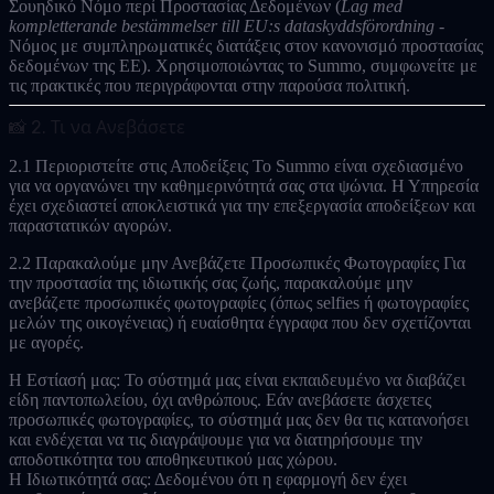
Σουηδικό Νόμο περί Προστασίας Δεδομένων (
Lag med
kompletterande bestämmelser till EU:s dataskyddsförordning
-
Νόμος με συμπληρωματικές διατάξεις στον κανονισμό προστασίας
δεδομένων της ΕΕ). Χρησιμοποιώντας το Summo, συμφωνείτε με
τις πρακτικές που περιγράφονται στην παρούσα πολιτική.
📸 2. Τι να Ανεβάσετε
2.1 Περιοριστείτε στις Αποδείξεις
Το Summo είναι σχεδιασμένο
για να οργανώνει την καθημερινότητά σας στα ψώνια. Η Υπηρεσία
έχει σχεδιαστεί αποκλειστικά για την επεξεργασία
αποδείξεων και
παραστατικών αγορών
.
2.2 Παρακαλούμε μην Ανεβάζετε Προσωπικές Φωτογραφίες
Για
την προστασία της ιδιωτικής σας ζωής, παρακαλούμε
μην
ανεβάζετε προσωπικές φωτογραφίες (όπως selfies ή φωτογραφίες
μελών της οικογένειας) ή ευαίσθητα έγγραφα που δεν σχετίζονται
με αγορές.
Η Εστίασή μας:
Το σύστημά μας είναι εκπαιδευμένο να διαβάζει
είδη παντοπωλείου, όχι ανθρώπους. Εάν ανεβάσετε άσχετες
προσωπικές φωτογραφίες, το σύστημά μας δεν θα τις κατανοήσει
και ενδέχεται να τις διαγράψουμε για να διατηρήσουμε την
αποδοτικότητα του αποθηκευτικού μας χώρου.
Η Ιδιωτικότητά σας:
Δεδομένου ότι η εφαρμογή δεν έχει