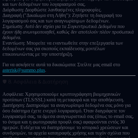
και των δεδομένων του λογαριασμού σας.
Διόρθωση:
Διορθώστε λανθασμένες πληροφορίες.
Διαγραφή ("Δικαίωμα στη Λήθη"):
Ζητήστε τη διαγραφή του
λογαριασμού σας και των αναγνωρίσιμων δεδομένων.
Σημείωση: Αυτό δεν ισχύει για τα Συγκεντρωτικά Δεδομένα που
έχουν ήδη ανωνυμοποιηθεί, καθώς δεν αποτελούν πλέον προσωπικά
δεδομένα.
Εναντίωση:
Μπορείτε να εναντιωθείτε στην επεξεργασία των
δεδομένων σας για σκοπούς εκπαίδευσης μοντέλων
επικοινωνώντας με την υποστήριξη.
Για να ασκήσετε αυτά τα δικαιώματα:
Στείλτε μας email στο
asterisk@summo.plus
.
🛡️ 8. Ασφάλεια & Διατήρηση
Ασφάλεια:
Χρησιμοποιούμε κρυπτογράφηση βιομηχανικών
προτύπων (TLS/SSL) κατά τη μεταφορά και την αποθήκευση.
Διατήρηση:
Διατηρούμε τα αναγνωρίσιμα δεδομένα σας μόνο για
όσο διάστημα έχετε ενεργό λογαριασμό. Όταν διαγράφετε τον
λογαριασμό σας, τα άμεσα αναγνωριστικά σας (όπως το email σας,
το όνομα και η φωτογραφία προφίλ σας) αφαιρούνται εντός 30
ημερών. Ενδέχεται να διατηρήσουμε το ιστορικό χρεώσεων και
συνδρομών, τα αρχεία καταγραφής χρήσης και τυχόν σχόλια που