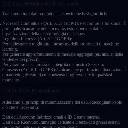
⚖️ 3. Base Giuridica del Trattamento
Trattiamo i tuoi dati basandoci su specifiche basi giuridiche:
Necessità Contrattuale (Art. 6.1.b GDPR):
Per fornire la funzionalità
principale: scansione delle ricevute, estrazione dei dati e
organizzazione della tua cronologia della spesa.
Legittimo Interesse (Art. 6.1.f GDPR):
Per addestrare e migliorare i nostri modelli proprietari di machine
learning.
Per generare approfondimenti di mercato aggregati (es. analisi delle
tendenze dei prezzi).
Per garantire la sicurezza e l'integrità del nostro Servizio.
Consenso (Art. 6.1.a GDPR):
Unicamente per funzionalità opzionali
o marketing diretto, il cui consenso puoi revocare in qualsiasi
momento.
🔍 4. Dati che Raccogliamo
Aderiamo ai principi di minimizzazione dei dati. Raccogliamo solo
ciò che è necessario:
Dati dell'Account:
Indirizzo email e ID Utente interno.
Dati delle Ricevute:
Immagini caricate e il testo/dati grezzi estratti
(nome del negozio, prodotti, prezzi, orari).