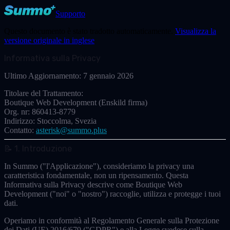
Supporto
Questo documento è stato tradotto automaticamente.
Visualizza la
versione originale in inglese
Informativa sulla Privacy
Ultimo Aggiornamento:
7 gennaio 2026
Titolare del Trattamento:
Boutique Web Development (Enskild firma)
Org. nr:
860413-8779
Indirizzo:
Stoccolma, Svezia
Contatto:
asterisk@summo.plus
📝 1. Introduzione
In Summo ("l'Applicazione"), consideriamo la privacy una
caratteristica fondamentale, non un ripensamento. Questa
Informativa sulla Privacy descrive come
Boutique Web
Development
("noi" o "nostro") raccoglie, utilizza e protegge i tuoi
dati.
Operiamo in conformità al
Regolamento Generale sulla Protezione
dei Dati (UE) 2016/679 ("GDPR")
e alla Legge svedese sulla