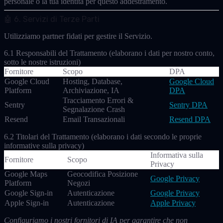
personale o la tua identità per questo addestramento.
🤖 6. Servizi di Terze Parti
Utilizziamo partner fidati per gestire il Servizio.
6.1 Responsabili del Trattamento
(elaborano i dati per nostro conto,
sotto le nostre istruzioni)
Fornitore
Scopo
DPA
Google Cloud
Hosting, Database,
Google Cloud
Platform
Archiviazione, IA
DPA
Tracciamento Errori &
Sentry
Sentry DPA
Segnalazione Crash
Resend
Email Transazionali
Resend DPA
6.2 Titolari del Trattamento
(elaborano i dati secondo le proprie
informative sulla privacy)
Informativa sulla
Fornitore
Scopo
Privacy
Google Maps
Geocodifica Posizione
Google Privacy
Platform
Negozi
Google Sign-in
Autenticazione
Google Privacy
Apple Sign-in
Autenticazione
Apple Privacy
Configuriamo i nostri fornitori di IA per garantire che non