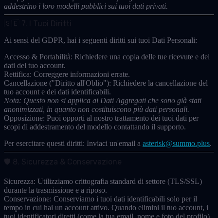
addestrino i loro modelli pubblici sui tuoi dati privati.
🇸🇪 7. I Tuoi Diritti
Ai sensi del GDPR, hai i seguenti diritti sui tuoi
Dati Personali
:
Accesso & Portabilità:
Richiedere una copia delle tue ricevute e dei
dati del tuo account.
Rettifica:
Correggere informazioni errate.
Cancellazione ("Diritto all'Oblio"):
Richiedere la cancellazione del
tuo account e dei dati identificabili.
Nota: Questo non si applica ai Dati Aggregati che sono già stati
anonimizzati, in quanto non costituiscono più dati personali.
Opposizione:
Puoi opporti al nostro trattamento dei tuoi dati per
scopi di addestramento del modello contattando il supporto.
Per esercitare questi diritti:
Inviaci un'email a
asterisk@summo.plus
.
🛡️ 8. Sicurezza & Conservazione
Sicurezza:
Utilizziamo crittografia standard di settore (TLS/SSL)
durante la trasmissione e a riposo.
Conservazione:
Conserviamo i tuoi dati identificabili solo per il
tempo in cui hai un account attivo. Quando elimini il tuo account, i
tuoi identificatori diretti (come la tua email, nome e foto del profilo)