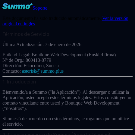
Soporte
Este documento ha sido traducido automáticamente.
Ver la versión
original en inglés
Términos de Servicio
Última Actualización:
7 de enero de 2026
Entidad Legal:
Boutique Web Development (Enskild firma)
Nº de Org.:
860413-8779
Dirección:
Estocolmo, Suecia
Contacto:
asterisk@summo.plus
1. Introducción
Bienvenido/a a Summo ("la Aplicación"). Al descargar o utilizar la
Aplicación, usted acepta estos términos legales. Estos constituyen un
contrato vinculante entre usted y
Boutique Web Development
("nosotros").
Si no está de acuerdo con estos términos, le rogamos que no utilice
el servicio.
2. Funcionamiento de Summo (Agente Técnico)