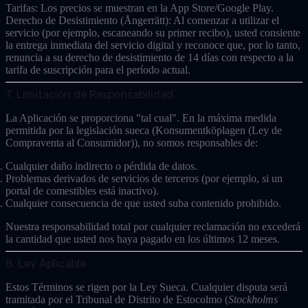
Tarifas:
Los precios se muestran en la App Store/Google Play.
Derecho de Desistimiento (Ångerrätt):
Al comenzar a utilizar el
servicio (por ejemplo, escaneando su primer recibo), usted consiente
la entrega inmediata del servicio digital y reconoce que, por lo tanto,
renuncia a su derecho de desistimiento de 14 días
con respecto a la
tarifa de suscripción para el período actual.
7. Limitación de Responsabilidad
La Aplicación se proporciona "tal cual". En la máxima medida
permitida por la legislación sueca (
Konsumentköplagen
(Ley de
Compraventa al Consumidor)), no somos responsables de:
Cualquier daño indirecto o pérdida de datos.
Problemas derivados de servicios de terceros (por ejemplo, si un
portal de comestibles está inactivo).
Cualquier consecuencia de que usted suba contenido prohibido.
Nuestra responsabilidad total por cualquier reclamación no excederá
la cantidad que usted nos haya pagado en los últimos 12 meses.
8. Ley Aplicable
Estos Términos se rigen por la
Ley Sueca
. Cualquier disputa será
tramitada por el
Tribunal de Distrito de Estocolmo
(
Stockholms