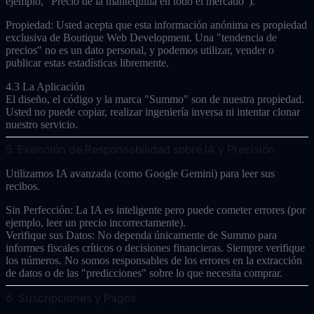
ejemplo, "Precio de la mantequilla en todo el mercado").
Propiedad:
Usted acepta que esta información anónima es propiedad
exclusiva de Boutique Web Development. Una "tendencia de
precios" no es un dato personal, y podemos utilizar, vender o
publicar estas estadísticas libremente.
4.3 La Aplicación
El diseño, el código y la marca "Summo" son de nuestra propiedad.
Usted no puede copiar, realizar ingeniería inversa ni intentar clonar
nuestro servicio.
5. Exención de Responsabilidad sobre IA y Precisión
Utilizamos IA avanzada (como Google Gemini) para leer sus
recibos.
Sin Perfección:
La IA es inteligente pero puede cometer errores (por
ejemplo, leer un precio incorrectamente).
Verifique sus Datos:
No dependa únicamente de Summo para
informes fiscales críticos o decisiones financieras. Siempre verifique
los números. No somos responsables de los errores en la extracción
de datos o de las "predicciones" sobre lo que necesita comprar.
6. Suscripciones y Pagos