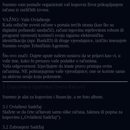
Summo vam pomaže organizirati vaš kupovni život prikupljanjem
računa iz različitih izvora.
VAŽNO: Vaše Ovlaštenje
Kada odlučite uvesti račune s portala trećih strana (kao što su
digitalni poštanski sandučići, računi trgovina mješovitom robom ili
programi vjernosti) koristeći svoju
sigurnu elektroničku
identifikaciju (npr. BankID)
ili druge vjerodajnice, izričito imenujete
Summo svojim
Tehničkim Agentom
.
Što ovo znači:
Dajete upute našem sustavu da se prijavi
kao vi
, u
vaše ime, kako bi preuzeo vaše podatke o računima.
Vaša odgovornost:
Izjavljujete da imate pravo pristupa ovim
računima. NE pohranjujemo vaše vjerodajnice; one se koriste samo
za aktivnu sesiju koju pokrenete.
3. Dopuštena Upotreba (Samo Računi)
Summo je alat za kupovinu i financije, a ne foto album.
3.1 Ovlašteni Sadržaj
Slažete se da ćete učitavati
samo
slike računa, faktura ili popisa za
kupovinu („Ovlašteni Sadržaj“).
3.2 Zabranjeni Sadržaj