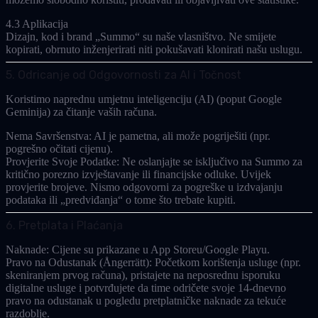
4.3 Aplikacija
Dizajn, kod i brand „Summo“ su naše vlasništvo. Ne smijete
kopirati, obrnuto inženjerirati niti pokušavati klonirati našu uslugu.
5. Odricanje od Odgovornosti za AI i Točnost
Koristimo naprednu umjetnu inteligenciju (AI) (poput Google
Geminija) za čitanje vaših računa.
Nema Savršenstva:
AI je pametna, ali može pogriješiti (npr.
pogrešno očitati cijenu).
Provjerite Svoje Podatke:
Ne oslanjajte se isključivo na Summo za
kritično porezno izvještavanje ili financijske odluke. Uvijek
provjerite brojeve. Nismo odgovorni za pogreške u izdvajanju
podataka ili „predviđanja“ o tome što trebate kupiti.
6. Pretplata i Plaćanja
Naknade:
Cijene su prikazane u App Storeu/Google Playu.
Pravo na Odustanak (Ångerrätt):
Početkom korištenja usluge (npr.
skeniranjem prvog računa), pristajete na neposrednu isporuku
digitalne usluge i potvrđujete da time
odričete svoje 14-dnevno
pravo na odustanak
u pogledu pretplatničke naknade za tekuće
razdoblje.