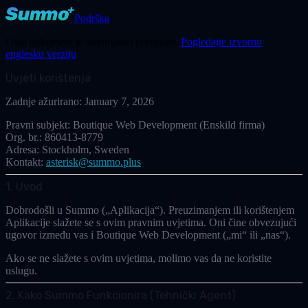
Podrška
Ovaj dokument je automatski preveden.
Pogledajte izvornu
englesku verziju
Uvjeti korištenja
Zadnje ažurirano:
January 7, 2026
Pravni subjekt:
Boutique Web Development (Enskild firma)
Org. br.:
860413-8779
Adresa:
Stockholm, Sweden
Kontakt:
asterisk@summo.plus
1. Uvod
Dobrodošli u Summo („Aplikacija“). Preuzimanjem ili korištenjem
Aplikacije slažete se s ovim pravnim uvjetima. Oni čine obvezujući
ugovor između vas i
Boutique Web Development
(„mi“ ili „nas“).
Ako se ne slažete s ovim uvjetima, molimo vas da ne koristite
uslugu.
2. Kako Summo Funkcionira (Tehnički Agent)