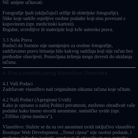
NE smijete učitavati:
Fotografije ljudi (uključujući selfije ili obiteljske fotografije).
Slike koje sadrže osjetljive osobne podatke koji nisu povezani s
kupovinom (npr. medicinski kartoni).
Ilegalne, uvredljive ili materijale koji krše autorska prava.
3.3 Naša Prava
Budući da Summo nije namijenjen za osobne fotografije,
zadržavamo pravo brisanja bilo kakvog sadržaja koji nije račun bez
prethodne obavijesti. Ponavljana kršenja mogu dovesti do ukidanja
računa.
4. Prava Intelektualnog Vlasništva i Podataka
4.1 Vaši Podaci
Zadržavate vlasništvo nad originalnim slikama računa koje učitate.
4.2 Naši Podaci (Agregirani Uvidi)
Kako je opisano u našoj Politici privatnosti, možemo obrađivati vaše
podatke kako bismo stvorili
anonimne, statističke uvide
(npr.
„Tržišna cijena maslaca“).
Vlasništvo:
Slažete se da su ovi anonimni uvidi isključivo vlasništvo
Boutique Web Development. „Trend cijena“ nije osobni podatak, i
možemo slobodno koristiti, prodavati ili objavljivati ove statistike.