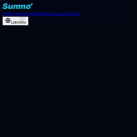
Funkcijas
Lejupielādēt
Par mums
Atbalsts
Latviešu