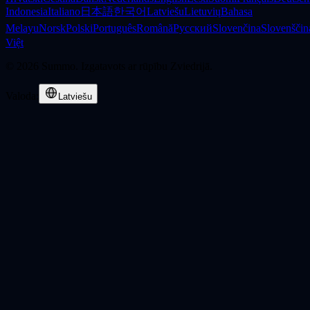
Indonesia
Italiano
日本語
한국어
Latviešu
Lietuvių
Bahasa
Melayu
Norsk
Polski
Português
Română
Русский
Slovenčina
Slovenščin
Việt
©
2026
Summo. Izgatavots ar rūpību Zviedrijā.
Valoda
:
Latviešu