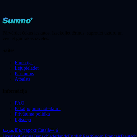
Pārvērtiet čekus ieskatos. Izsekojiet tēriņus, saprotiet uzturu un
veiciet gudrākas izvēles.
Saites
Funkcijas
Lejupielādēt
Par mums
Atbalsts
Informācija
FAQ
Pakalpojumu noteikumi
Privātuma politika
Ilgtspēja
العربية
Български
Català
中文
Hrvatski
Čeština
Dansk
Nederlands
English
Eesti
Suomi
Français
Deutsch