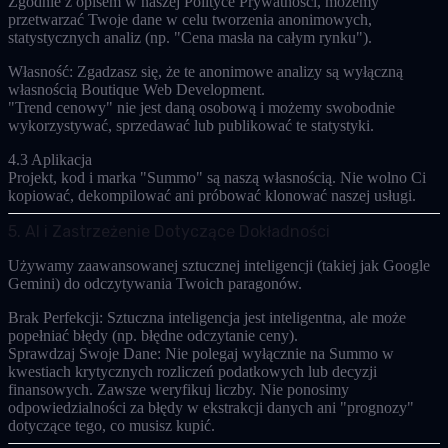
Zgodnie z opisem w naszej Polityce Prywatności, możemy
przetwarzać Twoje dane w celu tworzenia
anonimowych,
statystycznych analiz
(np. "Cena masła na całym rynku").
Własność:
Zgadzasz się, że te anonimowe analizy są wyłączną
własnością Boutique Web Development.
"Trend cenowy" nie jest daną osobową i możemy swobodnie
wykorzystywać, sprzedawać lub publikować te statystyki.
4.3 Aplikacja
Projekt, kod i marka "Summo" są naszą własnością. Nie wolno Ci
kopiować, dekompilować ani próbować klonować naszej usługi.
5. AI i Zastrzeżenie Dotyczące Dokładności
Używamy zaawansowanej sztucznej inteligencji (takiej jak Google
Gemini) do odczytywania Twoich paragonów.
Brak Perfekcji:
Sztuczna inteligencja jest inteligentna, ale może
popełniać błędy (np. błędne odczytanie ceny).
Sprawdzaj Swoje Dane:
Nie polegaj wyłącznie na Summo w
kwestiach krytycznych rozliczeń podatkowych lub decyzji
finansowych. Zawsze weryfikuj liczby. Nie ponosimy
odpowiedzialności za błędy w ekstrakcji danych ani "prognozy"
dotyczące tego, co musisz kupić.