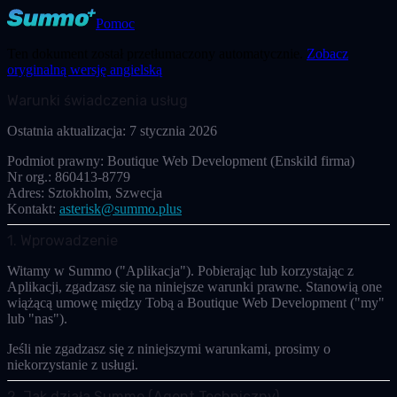
Pomoc
Ten dokument został przetłumaczony automatycznie.
Zobacz
oryginalną wersję angielską
Warunki świadczenia usług
Ostatnia aktualizacja:
7 stycznia 2026
Podmiot prawny:
Boutique Web Development (Enskild firma)
Nr org.:
860413-8779
Adres:
Sztokholm, Szwecja
Kontakt:
asterisk@summo.plus
1. Wprowadzenie
Witamy w Summo ("Aplikacja"). Pobierając lub korzystając z
Aplikacji, zgadzasz się na niniejsze warunki prawne. Stanowią one
wiążącą umowę między Tobą a
Boutique Web Development
("my"
lub "nas").
Jeśli nie zgadzasz się z niniejszymi warunkami, prosimy o
niekorzystanie z usługi.
2. Jak działa Summo (Agent Techniczny)