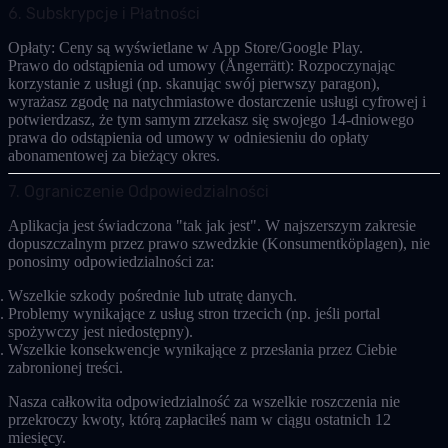
6. Subskrypcje i Płatności
Opłaty:
Ceny są wyświetlane w App Store/Google Play.
Prawo do odstąpienia od umowy (Ångerrätt):
Rozpoczynając
korzystanie z usługi (np. skanując swój pierwszy paragon),
wyrażasz zgodę na natychmiastowe dostarczenie usługi cyfrowej i
potwierdzasz, że tym samym
zrzekasz się swojego 14-dniowego
prawa do odstąpienia od umowy
w odniesieniu do opłaty
abonamentowej za bieżący okres.
7. Ograniczenie Odpowiedzialności
Aplikacja jest świadczona "tak jak jest". W najszerszym zakresie
dopuszczalnym przez prawo szwedzkie (
Konsumentköplagen
), nie
ponosimy odpowiedzialności za:
Wszelkie szkody pośrednie lub utratę danych.
Problemy wynikające z usług stron trzecich (np. jeśli portal
spożywczy jest niedostępny).
Wszelkie konsekwencje wynikające z przesłania przez Ciebie
zabronionej treści.
Nasza całkowita odpowiedzialność za wszelkie roszczenia nie
przekroczy kwoty, którą zapłaciłeś nam w ciągu ostatnich 12
miesięcy.