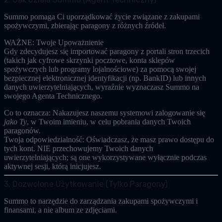
Summo pomaga Ci uporządkować życie związane z zakupami
spożywczymi, zbierając paragony z różnych źródeł.
WAŻNE: Twoje Upoważnienie
Gdy zdecydujesz się importować paragony z portali stron trzecich
(takich jak cyfrowe skrzynki pocztowe, konta sklepów
spożywczych lub programy lojalnościowe) za pomocą swojej
bezpiecznej elektronicznej identyfikacji (np. BankID)
lub innych
danych uwierzytelniających, wyraźnie wyznaczasz Summo na
swojego
Agenta Technicznego
.
Co to oznacza:
Nakazujesz naszemu systemowi zalogowanie się
jako Ty
, w Twoim imieniu, w celu pobrania danych Twoich
paragonów.
Twoja odpowiedzialność:
Oświadczasz, że masz prawo dostępu do
tych kont. NIE przechowujemy Twoich danych
uwierzytelniających; są one wykorzystywane wyłącznie podczas
aktywnej sesji, którą inicjujesz.
3. Dozwolone Użytkowanie (Tylko Paragony)
Summo to narzędzie do zarządzania zakupami spożywczymi i
finansami, a nie album ze zdjęciami.