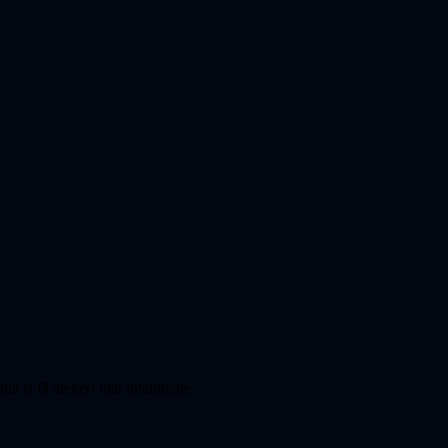
u local?
ia și fă alegeri mai inteligente.