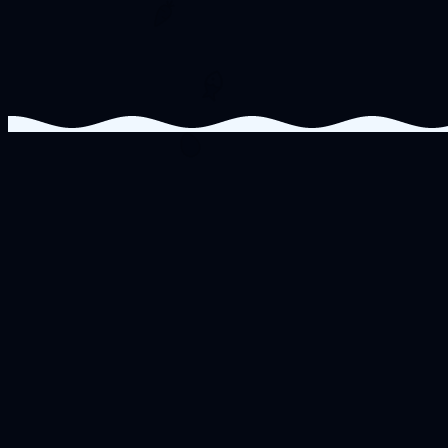
De ce să am încredere în tine cu bonurile 
De ce am nevoie de asta dacă am o aplicaț