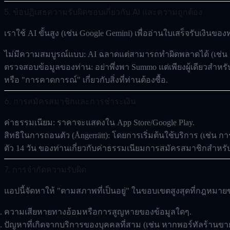
5. ข้อปฏิเสธความรับผิดชอบเกี่ยวกับ AI และความถูกต้อง
เราใช้ AI ขั้นสูง (เช่น Google Gemini) เพื่ออ่านใบเสร็จรับเงินของ
ไม่มีความสมบูรณ์แบบ:
AI ฉลาดแต่สามารถทำผิดพลาดได้ (เช่น 
ตรวจสอบข้อมูลของท่าน:
อย่าพึ่งพา Summo แต่เพียงผู้เดียวส
หรือ "การคาดการณ์" เกี่ยวกับสิ่งที่ท่านต้องซื้อ.
6. การสมัครสมาชิกและการชำระเงิน
ค่าธรรมเนียม:
ราคาจะแสดงใน App Store/Google Play.
สิทธิในการถอนตัว (Ångerrätt):
โดยการเริ่มต้นใช้บริการ (เช่น ก
ตัว 14 วัน
ของท่านเกี่ยวกับค่าธรรมเนียมการสมัครสมาชิกสำหรับช
7. การจำกัดความรับผิด
แอปนี้จัดหาให้ "ตามสภาพที่เป็นอยู่" ในขอบเขตสูงสุดที่กฎหมาย
ความเสียหายทางอ้อมหรือการสูญหายของข้อมูลใดๆ.
ปัญหาที่เกิดจากบริการของบุคคลที่สาม (เช่น หากพอร์ทัลร้านข